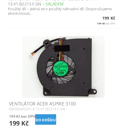
13.V1.B2213.F.GN
–
SKLADEM
Použitý díl – jedná se o použitý náhradní díl. Doporučujeme
zkontrolovat...
199 Kč
199 Kč
bez DPH
VENTILÁTOR ACER ASPIRE 3100
GB0506PGV1-A 13.V1.B2213.F.GN
199 Kč bez DPH
199 Kč