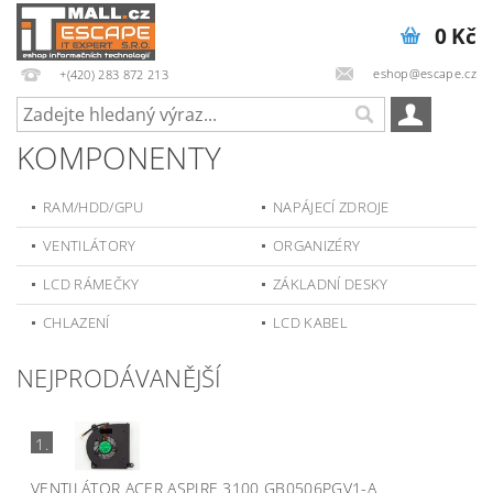
0 Kč
eshop@escape.cz
+(420) 283 872 213
KOMPONENTY
RAM/HDD/GPU
NAPÁJECÍ ZDROJE
VENTILÁTORY
ORGANIZÉRY
LCD RÁMEČKY
ZÁKLADNÍ DESKY
CHLAZENÍ
LCD KABEL
NEJPRODÁVANĚJŠÍ
1.
VENTILÁTOR ACER ASPIRE 3100 GB0506PGV1-A