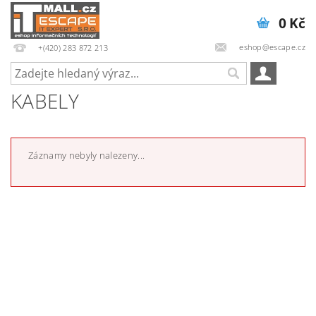
0 Kč
eshop@escape.cz
+(420) 283 872 213
KABELY
Záznamy nebyly nalezeny...