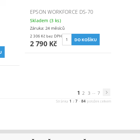
EPSON WORKFORCE DS-70
Skladem
(3 ks)
Záruka: 24 měsíců
2 306 Kč bez DPH
2 790 Kč
1
...
2
3
7
1
7
84
Stránka
z
-
položek celkem