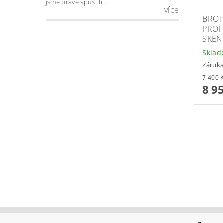
jsme právě spustili ...
více
BROT
PROF
SKEN
Skla
Záruka
8 9