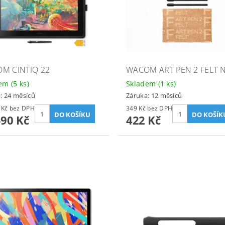
M CINTIQ 22
WACOM ART PEN 2 FELT N
dem
(5 ks)
Skladem
(1 ks)
: 24 měsíců
Záruka: 12 měsíců
29 413 Kč bez DPH
349 Kč bez DPH
590 Kč
422 Kč