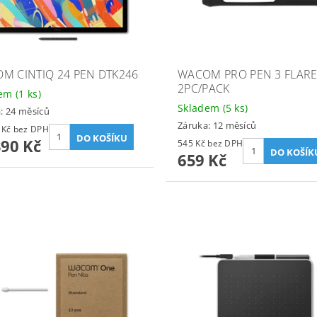
M CINTIQ 24 PEN DTK246
WACOM PRO PEN 3 FLARE
2PC/PACK
dem
(1 ks)
Skladem
(5 ks)
: 24 měsíců
Záruka: 12 měsíců
29 248 Kč bez DPH
390 Kč
545 Kč bez DPH
659 Kč