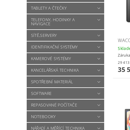
TABLETY A ČTEČKY
TELEFONY, HODINKY A
NAVIGACE
SÍTĚ,SERVERY
WACO
IDENTIFIKAČNÍ SYSTÉMY
Skla
Záruka
KAMEROVÉ SYSTÉMY
35 
KANCELÁŘSKÁ TECHNIKA
SPOTŘEBNÍ MATERIÁL
SOFTWARE
REPASOVANÉ POČÍTAČE
NOTEBOOKY
NÁŘADÍ A MĚŘÍCÍ TECHNIKA