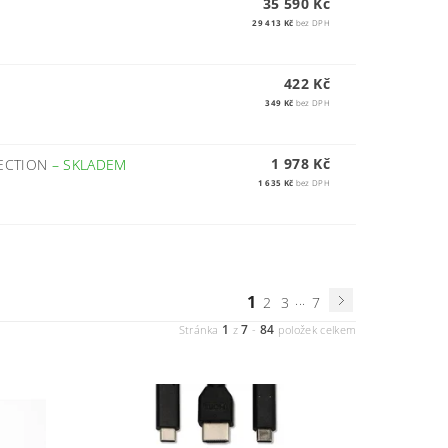
35 590 Kč
29 413 Kč
bez DPH
422 Kč
349 Kč
bez DPH
1 978 Kč
NECTION
–
SKLADEM
1 635 Kč
bez DPH
1
...
2
3
7
1
7
84
Stránka
z
-
položek celkem