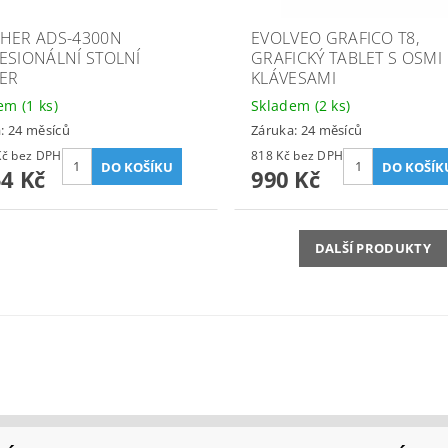
HER ADS-4300N
EVOLVEO GRAFICO T8,
ESIONÁLNÍ STOLNÍ
GRAFICKÝ TABLET S OSMI
ER
KLÁVESAMI
dem
(1 ks)
Skladem
(2 ks)
: 24 měsíců
Záruka: 24 měsíců
7 400 Kč bez DPH
818 Kč bez DPH
54 Kč
990 Kč
DALŠÍ PRODUKTY