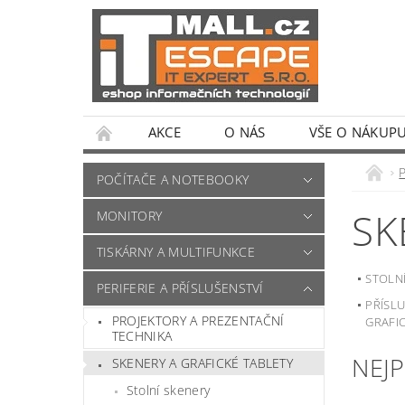
AKCE
O NÁS
VŠE O NÁKUP
POČÍTAČE A NOTEBOOKY
SK
MONITORY
TISKÁRNY A MULTIFUNKCE
STOLN
PERIFERIE A PŘÍSLUŠENSTVÍ
PŘÍSLU
PROJEKTORY A PREZENTAČNÍ
GRAFI
TECHNIKA
NEJ
SKENERY A GRAFICKÉ TABLETY
Stolní skenery