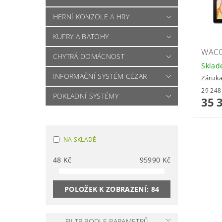
HERNÍ KONZOLE A HRY
KUFRY A BATOHY
WACO
CHYTRÁ DOMÁCNOST
Skla
INFORMAČNÍ SYSTÉM CÉZAR
Záruka
POKLADNÍ SYSTÉMY
35 
NA SKLADĚ
48
Kč
95990
Kč
POLOŽEK K ZOBRAZENÍ:
84
FILTR PODLE PARAMETRŮ,