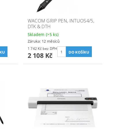
WACOM GRIP PEN, INTUOS4/5,
DTK & DTH
Skladem
(>5 ks)
Záruka: 12 měsíců
1 742 Kč bez DPH
2 108 Kč