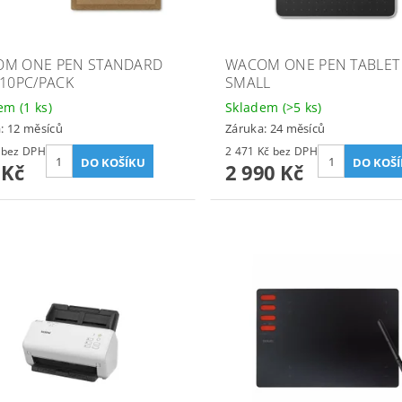
M ONE PEN STANDARD
WACOM ONE PEN TABLET
 10PC/PACK
SMALL
dem
(1 ks)
Skladem
(>5 ks)
: 12 měsíců
Záruka: 24 měsíců
240 Kč bez DPH
2 471 Kč bez DPH
 Kč
2 990 Kč