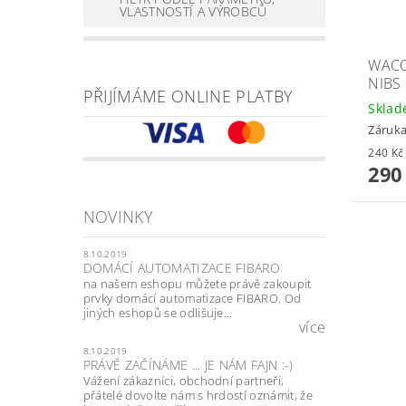
VLASTNOSTÍ A VÝROBCŮ
WACO
NIBS
PŘIJÍMÁME ONLINE PLATBY
Skla
Záruka
290
NOVINKY
8.10.2019
DOMÁCÍ AUTOMATIZACE FIBARO
na našem eshopu můžete právě zakoupit
prvky domácí automatizace FIBARO. Od
jiných eshopů se odlišuje...
více
8.10.2019
PRÁVĚ ZAČÍNÁME ... JE NÁM FAJN :-)
Vážení zákazníci, obchodní partneři,
přátelé dovolte nám s hrdostí oznámit, že