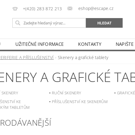
eshop@escape.cz
+(420) 283 872 213
U
UŽITEČNÉ INFORMACE
KONTAKTY
NAPIŠTE
PERIFERIE A PŘÍSLUŠENSTVÍ
Skenery a grafické tablety
ENERY A GRAFICKÉ TA
Í SKENERY
RUČNÍ SKENERY
GRAFICKÉ
ŠENSTVÍ KE
PŘÍSLUŠENSTVÍ KE SKENERŮM
CKÝM TABLETŮM
PRODÁVANĚJŠÍ