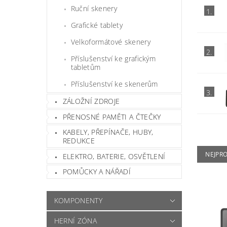
Ruční skenery
1.
Grafické tablety
Velkoformátové skenery
2.
Příslušenství ke grafickým
tabletům
Příslušenství ke skenerům
3.
ZÁLOŽNÍ ZDROJE
PŘENOSNÉ PAMĚTI A ČTEČKY
KABELY, PŘEPÍNAČE, HUBY,
REDUKCE
NEJPR
ELEKTRO, BATERIE, OSVĚTLENÍ
POMŮCKY A NÁŘADÍ
KOMPONENTY
HERNÍ ZÓNA