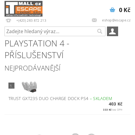
0 Kč
eshop@escape.cz
+(420) 283 872 213
PLAYSTATION 4 -
PŘÍSLUŠENSTVÍ
NEJPRODÁVANĚJŠÍ
1.
TRUST GXT235 DUO CHARGE DOCK PS4
–
SKLADEM
403 Kč
333 Kč
bez DPH