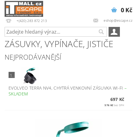
0 Kč
eshop@escape.cz
+(420) 283 872 213
ZÁSUVKY, VYPÍNAČE, JISTIČE
NEJPRODÁVANĚJŠÍ
1.
EVOLVEO TERRA NV4, CHYTRÁ VENKOVNÍ ZÁSUVKA WI-FI
–
SKLADEM
697 Kč
576 Kč
bez DPH