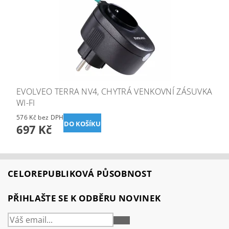
EVOLVEO TERRA NV4, CHYTRÁ VENKOVNÍ ZÁSUVKA
WI-FI
576 Kč bez DPH
697 Kč
CELOREPUBLIKOVÁ PŮSOBNOST
PŘIHLAŠTE SE K ODBĚRU NOVINEK
PŘIHLÁSIT