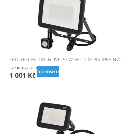
LED REFLEKTOR INOVO 50W 5500LM PIR IP65 NW
827 Kč bez DPH
1 001 Kč