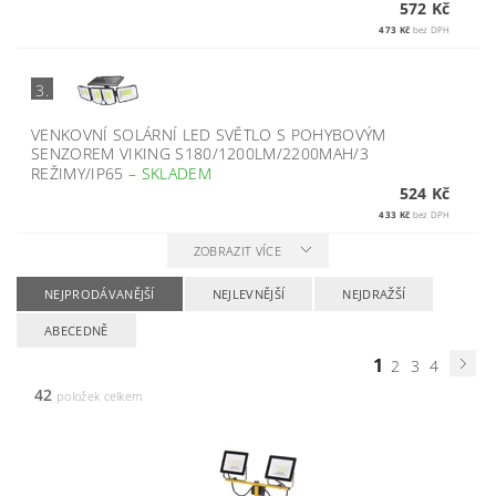
572 Kč
473 Kč
bez DPH
3.
VENKOVNÍ SOLÁRNÍ LED SVĚTLO S POHYBOVÝM
SENZOREM VIKING S180/1200LM/2200MAH/3
REŽIMY/IP65
–
SKLADEM
524 Kč
433 Kč
bez DPH
ZOBRAZIT VÍCE
NEJPRODÁVANĚJŠÍ
NEJLEVNĚJŠÍ
NEJDRAŽŠÍ
ABECEDNĚ
1
2
3
4
42
položek celkem