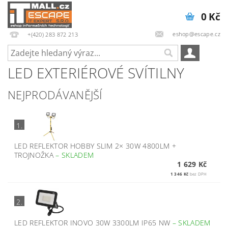
0 Kč
eshop@escape.cz
+(420) 283 872 213
LED EXTERIÉROVÉ SVÍTILNY
NEJPRODÁVANĚJŠÍ
1.
LED REFLEKTOR HOBBY SLIM 2× 30W 4800LM +
TROJNOŽKA
–
SKLADEM
1 629 Kč
1 346 Kč
bez DPH
2.
LED REFLEKTOR INOVO 30W 3300LM IP65 NW
–
SKLADEM