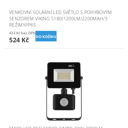
VENKOVNÍ SOLÁRNÍ LED SVĚTLO S POHYBOVÝM
SENZOREM VIKING S180/1200LM/2200MAH/3
REŽIMY/IP65
433 Kč bez DPH
524 Kč