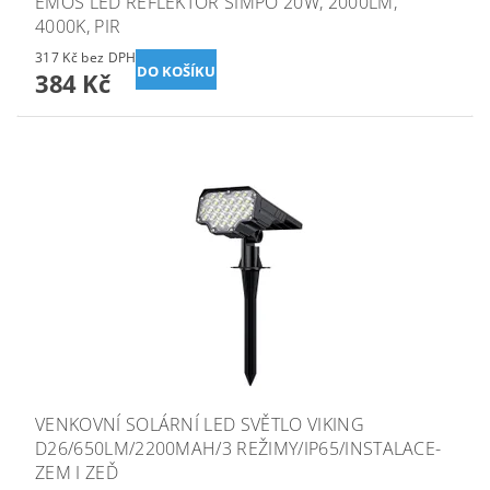
EMOS LED REFLEKTOR SIMPO 20W, 2000LM,
4000K, PIR
317 Kč bez DPH
384 Kč
VENKOVNÍ SOLÁRNÍ LED SVĚTLO VIKING
D26/650LM/2200MAH/3 REŽIMY/IP65/INSTALACE-
ZEM I ZEĎ