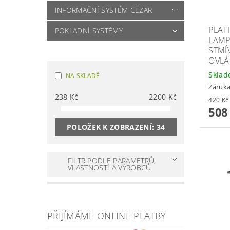
INFORMAČNÍ SYSTÉM CÉZAR
PLAT
POKLADNÍ SYSTÉMY
LAMP
STMÍ
OVLÁ
Skla
NA SKLADĚ
Záruka
238
Kč
2200
Kč
508
POLOŽEK K ZOBRAZENÍ:
34
FILTR PODLE PARAMETRŮ,
VLASTNOSTÍ A VÝROBCŮ
PŘIJÍMÁME ONLINE PLATBY