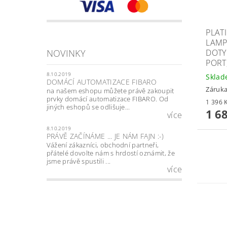
PLAT
LAMP
DOTY
NOVINKY
PORT
8.10.2019
Skla
DOMÁCÍ AUTOMATIZACE FIBARO
Záruka
na našem eshopu můžete právě zakoupit
prvky domácí automatizace FIBARO. Od
jiných eshopů se odlišuje...
1 6
více
8.10.2019
PRÁVĚ ZAČÍNÁME ... JE NÁM FAJN :-)
Vážení zákazníci, obchodní partneři,
přátelé dovolte nám s hrdostí oznámit, že
jsme právě spustili ...
více