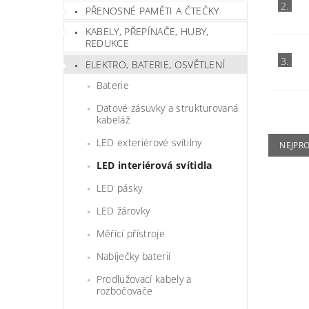
2.
PŘENOSNÉ PAMĚTI A ČTEČKY
KABELY, PŘEPÍNAČE, HUBY,
REDUKCE
3.
ELEKTRO, BATERIE, OSVĚTLENÍ
Baterie
Datové zásuvky a strukturovaná
kabeláž
LED exteriérové svítilny
NEJPR
LED interiérová svítidla
LED pásky
LED žárovky
Měřící přístroje
Nabíječky baterií
Prodlužovací kabely a
rozbočovače