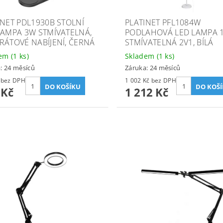
INET PDL1930B STOLNÍ
PLATINET PFL1084W
LAMPA 3W STMÍVATELNÁ,
PODLAHOVÁ LED LAMPA 
RÁTOVÉ NABÍJENÍ, ČERNÁ
STMÍVATELNÁ 2V1, BÍLÁ
dem
(1 ks)
Skladem
(1 ks)
: 24 měsíců
Záruka: 24 měsíců
312 Kč bez DPH
1 002 Kč bez DPH
 Kč
1 212 Kč