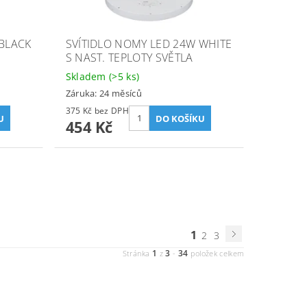
 BLACK
SVÍTIDLO NOMY LED 24W WHITE
S NAST. TEPLOTY SVĚTLA
Skladem
(>5 ks)
Záruka: 24 měsíců
375 Kč bez DPH
454 Kč
1
2
3
1
3
34
Stránka
z
-
položek celkem