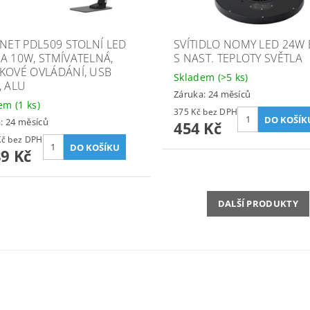
INET PDL509 STOLNÍ LED
SVÍTIDLO NOMY LED 24W
A 10W, STMÍVATELNÁ,
S NAST. TEPLOTY SVĚTLA
KOVÉ OVLÁDÁNÍ, USB
Skladem
(>5 ks)
, ALU
Záruka: 24 měsíců
dem
(1 ks)
375 Kč bez DPH
: 24 měsíců
454 Kč
1 396 Kč bez DPH
89 Kč
DALŠÍ PRODUKTY