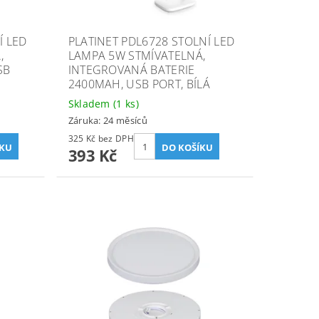
Í LED
PLATINET PDL6728 STOLNÍ LED
,
LAMPA 5W STMÍVATELNÁ,
SB
INTEGROVANÁ BATERIE
2400MAH, USB PORT, BÍLÁ
Skladem
(1 ks)
Záruka: 24 měsíců
325 Kč bez DPH
393 Kč