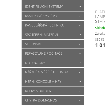
IDENTIFIKAČNÍ SYSTÉMY
PLAT
KAMEROVÉ SYSTÉMY
LAMP
STMÍ
KANCELÁŘSKÁ TECHNIKA
Skla
Záruka
SPOTŘEBNÍ MATERIÁL
1 0
SOFTWARE
REPASOVANÉ POČÍTAČE
NOTEBOOKY
NÁŘADÍ A MĚŘÍCÍ TECHNIKA
HERNÍ KONZOLE A HRY
KUFRY A BATOHY
CHYTRÁ DOMÁCNOST