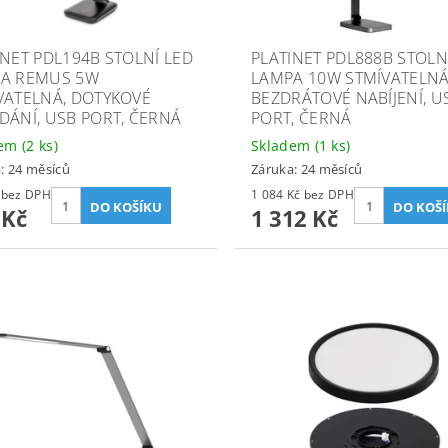
INET PDL194B STOLNÍ LED
PLATINET PDL888B STOLN
A REMUS 5W
LAMPA 10W STMÍVATELNÁ
VATELNÁ, DOTYKOVÉ
BEZDRÁTOVÉ NABÍJENÍ, U
DÁNÍ, USB PORT, ČERNÁ
PORT, ČERNÁ
dem
(2 ks)
Skladem
(1 ks)
: 24 měsíců
Záruka: 24 měsíců
420 Kč bez DPH
1 084 Kč bez DPH
 Kč
1 312 Kč