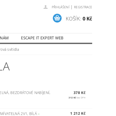
|
PŘIHLÁŠENÍ
REGISTRACE
KOŠÍK:
0 Kč
 NÁM
ESCAPE IT EXPERT WEB
ová svítidla
LA
ELNÁ, BEZDRÁTOVÉ NABÍJENÍ,
378 Kč
312 Kč
bez DPH
1 212 Kč
MÍVATELNÁ 2V1, BÍLÁ
–