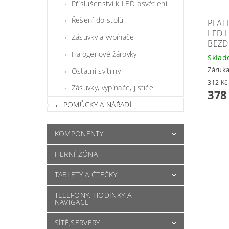
Příslušenství k LED osvětlení
Řešení do stolů
PLAT
LED 
Zásuvky a vypínače
BEZD
Halogenové žárovky
Skla
Záruka
Ostatní svítilny
Zásuvky, vypínače, jističe
378
POMŮCKY A NÁŘADÍ
KOMPONENTY
HERNÍ ZÓNA
TABLETY A ČTEČKY
TELEFONY, HODINKY A
NAVIGACE
SÍTĚ,SERVERY