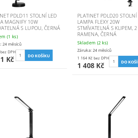
INET PDLD11 STOLNÍ LED
PLATINET PDLD20 STOLNÍ
A MAGNIFY 10W
LAMPA FLEXY 20W
VATELNÁ S LUPOU, ČERNÁ
STMÍVATELNÁ S KLIPEM, 2
RAMENA, ČERNÁ
dem
(1 ks)
Skladem
(2 ks)
: 24 měsíců
Záruka: 24 měsíců
836 Kč bez DPH
11 Kč
1 164 Kč bez DPH
1 408 Kč