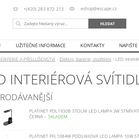
eshop@escape.cz
+(420) 283 872 213
U
UŽITEČNÉ INFORMACE
KONTAKTY
NAPIŠTE
PERIFERIE A PŘÍSLUŠENSTVÍ
Elektro, baterie, osvětlení
LED interiér
D INTERIÉROVÁ SVÍTID
PRODÁVANĚJŠÍ
PLATINET PDL1930B STOLNÍ LED LAMPA 3W STMÍVAT
ČERNÁ
–
SKLADEM
PLATINET PFL1084W PODLAHOVÁ LED LAMPA 10W ST