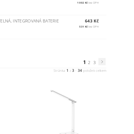
1 002 Kč
bez DPH
TELNÁ, INTEGROVANÁ BATERIE
643 Kč
531 Kč
bez DPH
1
2
3
1
3
34
Stránka
z
-
položek celkem