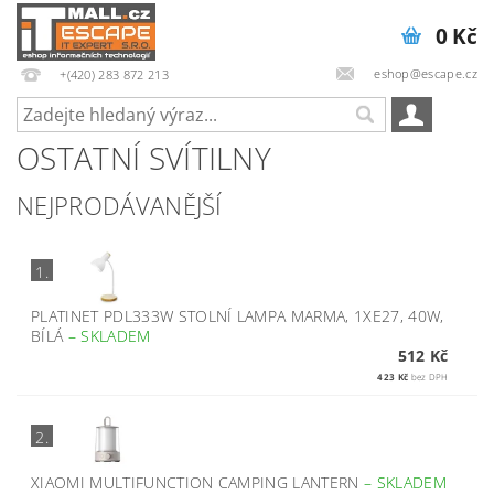
0 Kč
eshop@escape.cz
+(420) 283 872 213
OSTATNÍ SVÍTILNY
NEJPRODÁVANĚJŠÍ
1.
PLATINET PDL333W STOLNÍ LAMPA MARMA, 1XE27, 40W,
BÍLÁ
–
SKLADEM
512 Kč
423 Kč
bez DPH
2.
XIAOMI MULTIFUNCTION CAMPING LANTERN
–
SKLADEM