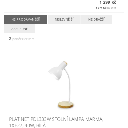
1 299 Kč
1 074 Kč
bez DPH
NEJPRODÁVANĚJŠÍ
NEJLEVNĚJŠÍ
NEJDRAŽŠÍ
ABECEDNĚ
2
položek celkem
PLATINET PDL333W STOLNÍ LAMPA MARMA,
1XE27, 40W, BÍLÁ