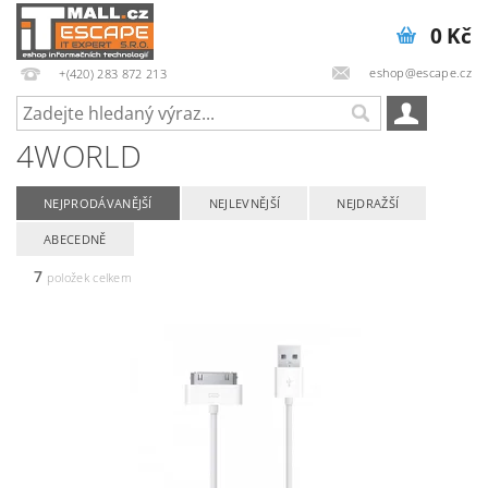
0 Kč
eshop@escape.cz
+(420) 283 872 213
4WORLD
NEJPRODÁVANĚJŠÍ
NEJLEVNĚJŠÍ
NEJDRAŽŠÍ
ABECEDNĚ
7
položek celkem