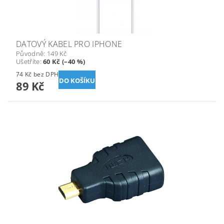
DATOVÝ KABEL PRO IPHONE
Původně:
149 Kč
Ušetříte
:
60 Kč (–40 %)
74 Kč bez DPH
89 Kč