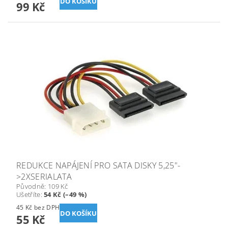
99 Kč
REDUKCE NAPÁJENÍ PRO SATA DISKY 5,25"-
>2XSERIALATA
Původně:
109 Kč
Ušetříte
:
54 Kč (–49 %)
45 Kč bez DPH
55 Kč