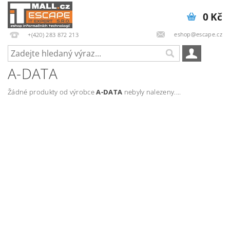
0 Kč
eshop@escape.cz
+(420) 283 872 213
A-DATA
Žádné produkty od výrobce
A-DATA
nebyly nalezeny....