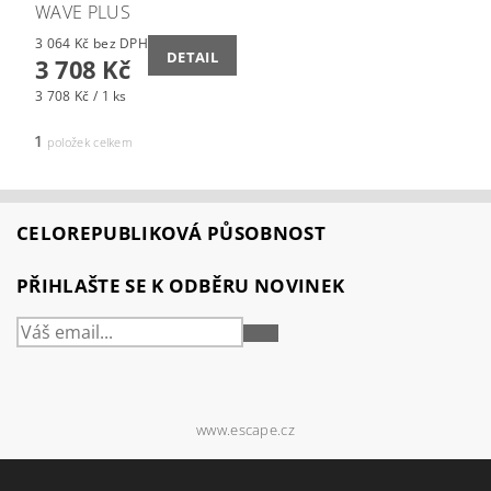
WAVE PLUS
3 064 Kč bez DPH
DETAIL
3 708 Kč
3 708 Kč / 1 ks
1
položek celkem
CELOREPUBLIKOVÁ PŮSOBNOST
PŘIHLAŠTE SE K ODBĚRU NOVINEK
PŘIHLÁSIT
SE
www.escape.cz