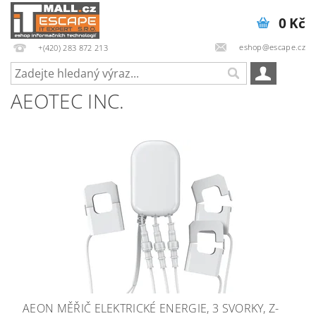
0 Kč
eshop@escape.cz
+(420) 283 872 213
AEOTEC INC.
AEON MĚŘIČ ELEKTRICKÉ ENERGIE, 3 SVORKY, Z-