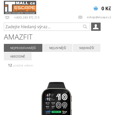
0 Kč
eshop@escape.cz
+(420) 283 872 213
AMAZFIT
NEJPRODÁVANĚJŠÍ
NEJLEVNĚJŠÍ
NEJDRAŽŠÍ
ABECEDNĚ
12
položek celkem