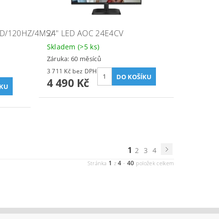
HD/120HZ/4MS/
24" LED AOC 24E4CV
Skladem
(>5 ks)
Záruka: 60 měsíců
3 711 Kč bez DPH
4 490 Kč
1
2
3
4
1
4
40
Stránka
z
-
položek celkem