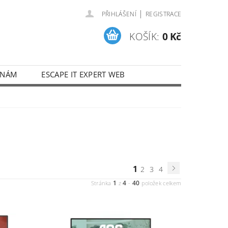
|
PŘIHLÁŠENÍ
REGISTRACE
KOŠÍK:
0 Kč
 NÁM
ESCAPE IT EXPERT WEB
1
2
3
4
1
4
40
Stránka
z
-
položek celkem