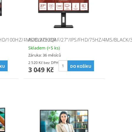
FHD/100HZ/4MS/BLACK/3R
AOC/27E3QAF/27"/IPS/FHD/75HZ/4MS/BLACK/
Skladem
(>5 ks)
Záruka: 36 měsíců
2 520 Kč bez DPH
3 049 Kč