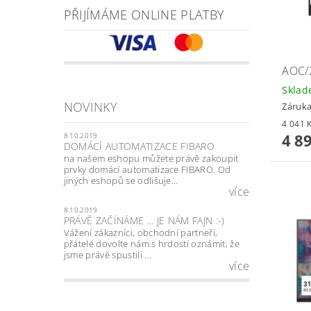
PŘIJÍMÁME ONLINE PLATBY
AOC/
Skla
NOVINKY
Záruka
4 8
8.10.2019
DOMÁCÍ AUTOMATIZACE FIBARO
na našem eshopu můžete právě zakoupit
prvky domácí automatizace FIBARO. Od
jiných eshopů se odlišuje...
více
8.10.2019
PRÁVĚ ZAČÍNÁME ... JE NÁM FAJN :-)
Vážení zákazníci, obchodní partneři,
přátelé dovolte nám s hrdostí oznámit, že
jsme právě spustili ...
více