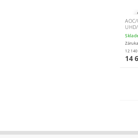
AOC/
UHD/
Skla
Záruka
14 