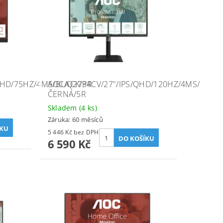
HD/75HZ/4MS/BLACK/3R
AOC/Q27P4CV/27"/IPS/QHD/120HZ/4MS/
ČERNÁ/5R
Skladem
(4 ks)
Záruka: 60 měsíců
5 446 Kč bez DPH
6 590 Kč