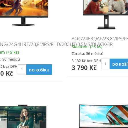
AOC/24E3QAF/23,8"/IPS/
NG/24G4HRE/23,8"/IPS/FHD/200HZ/0,5MS/BLACK/3R
Skladem
(>5 ks)
dem
(>5 ks)
Záruka: 36 měsíců
: 36 měsíců
3 132 Kč bez DPH
3 790 Kč
1 975 Kč bez DPH
90 Kč