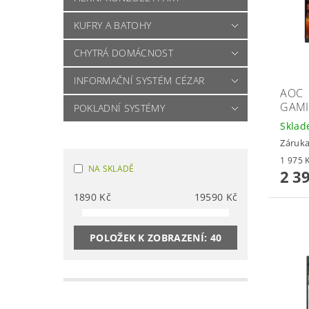
KUFRY A BATOHY
CHYTRÁ DOMÁCNOST
INFORMAČNÍ SYSTÉM CÉZAR
AOC
GAMI
POKLADNÍ SYSTÉMY
Skla
Záruka
NA SKLADĚ
2 3
1890
Kč
19590
Kč
POLOŽEK K ZOBRAZENÍ:
40