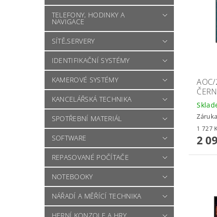
TELEFONY, HODINKY A
NAVIGACE
SÍTĚ,SERVERY
IDENTIFIKAČNÍ SYSTÉMY
KAMEROVÉ SYSTÉMY
AOC/
ČERN
KANCELÁŘSKÁ TECHNIKA
Skla
Záruka
SPOTŘEBNÍ MATERIÁL
2 0
SOFTWARE
REPASOVANÉ POČÍTAČE
NOTEBOOKY
NÁŘADÍ A MĚŘÍCÍ TECHNIKA
HERNÍ KONZOLE A HRY