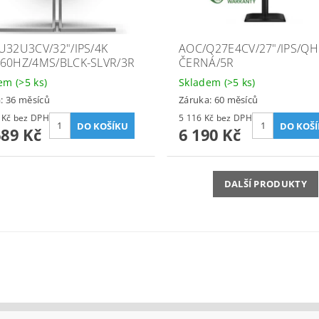
U32U3CV/32"/IPS/4K
AOC/Q27E4CV/27"/IPS/Q
60HZ/4MS/BLCK-SLVR/3R
ČERNÁ/5R
dem
(>5 ks)
Skladem
(>5 ks)
: 36 měsíců
Záruka: 60 měsíců
12 140 Kč bez DPH
5 116 Kč bez DPH
689 Kč
6 190 Kč
DALŠÍ PRODUKTY