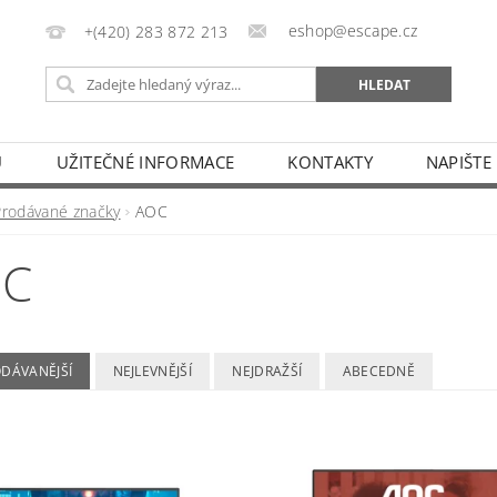
eshop@escape.cz
+(420) 283 872 213
U
UŽITEČNÉ INFORMACE
KONTAKTY
NAPIŠTE
Prodávané značky
AOC
OC
ODÁVANĚJŠÍ
NEJLEVNĚJŠÍ
NEJDRAŽŠÍ
ABECEDNĚ