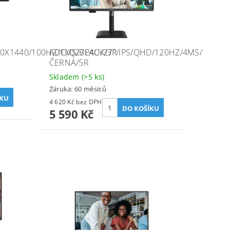
40X1440/100HZ/1MS/BLACK/3R
AOC/Q27P4U/27"/IPS/QHD/120HZ/4MS/
ČERNÁ/5R
Skladem
(>5 ks)
Záruka: 60 měsíců
4 620 Kč bez DPH
5 590 Kč