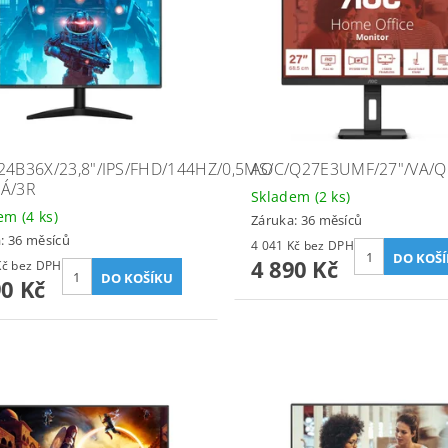
24B36X/23,8"/IPS/FHD/144HZ/0,5MS/
AOC/Q27E3UMF/27"/VA/Q
Á/3R
Skladem
(2 ks)
dem
(4 ks)
Záruka: 36 měsíců
: 36 měsíců
4 041 Kč bez DPH
4 890 Kč
1 727 Kč bez DPH
90 Kč