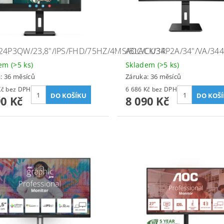
24P3QW/23,8"/IPS/FHD/75HZ/4MS/BLACK/3R
AOC/CU34P2A/34"/VA/34
dem
(>5 ks)
Skladem
(>5 ks)
: 36 měsíců
Záruka: 36 měsíců
4 041 Kč bez DPH
6 686 Kč bez DPH
90 Kč
8 090 Kč