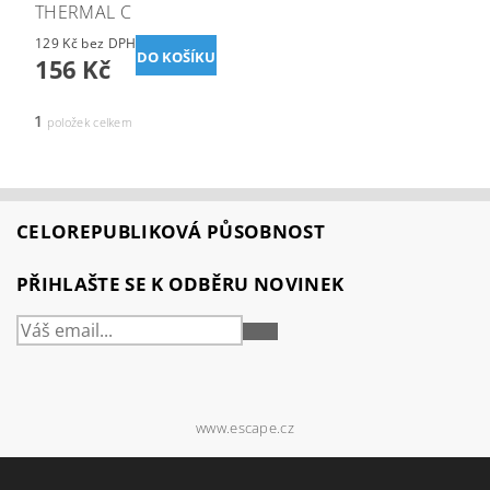
THERMAL C
129 Kč bez DPH
156 Kč
1
položek celkem
CELOREPUBLIKOVÁ PŮSOBNOST
PŘIHLAŠTE SE K ODBĚRU NOVINEK
PŘIHLÁSIT
SE
www.escape.cz