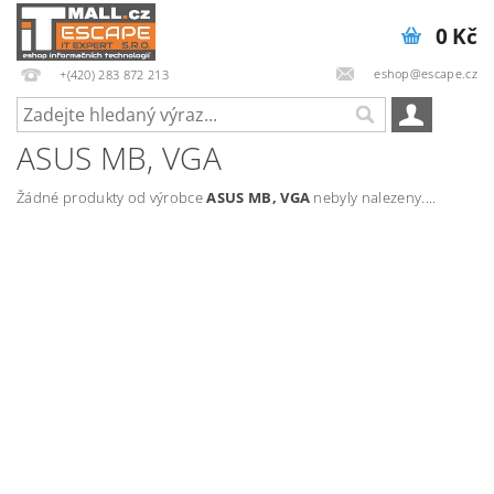
0 Kč
eshop@escape.cz
+(420) 283 872 213
ASUS MB, VGA
Žádné produkty od výrobce
ASUS MB, VGA
nebyly nalezeny....