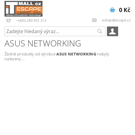
0 Kč
eshop@escape.cz
+(420) 283 872 213
ASUS NETWORKING
Žádné produkty od výrobce
ASUS NETWORKING
nebyly
nalezeny....