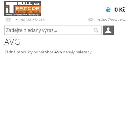
0 Kč
eshop@escape.cz
+(420) 283 872 213
AVG
Žádné produkty od výrobce
AVG
nebyly nalezeny....