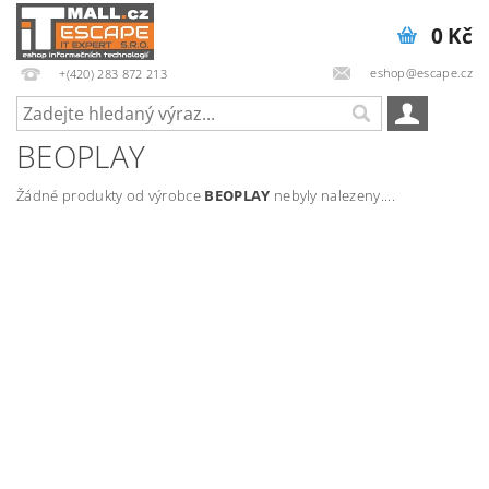
0 Kč
eshop@escape.cz
+(420) 283 872 213
BEOPLAY
Žádné produkty od výrobce
BEOPLAY
nebyly nalezeny....