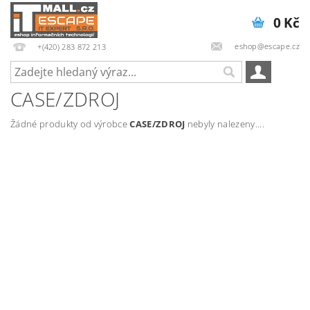
0 Kč
eshop@escape.cz
+(420) 283 872 213
CASE/ZDROJ
Žádné produkty od výrobce
CASE/ZDROJ
nebyly nalezeny....