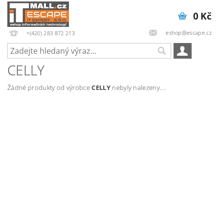
0 Kč
eshop@escape.cz
+(420) 283 872 213
CELLY
Žádné produkty od výrobce
CELLY
nebyly nalezeny....