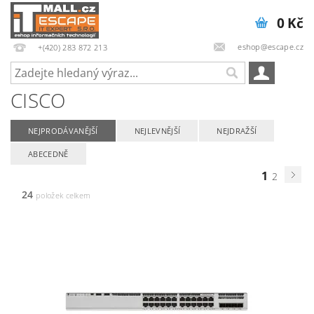
0 Kč
eshop@escape.cz
+(420) 283 872 213
CISCO
NEJPRODÁVANĚJŠÍ
NEJLEVNĚJŠÍ
NEJDRAŽŠÍ
ABECEDNĚ
1
2
24
položek celkem