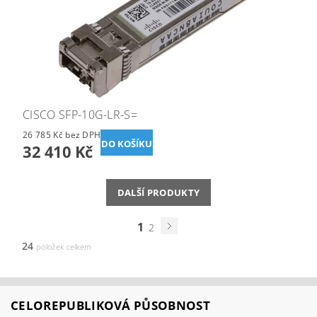
CISCO SFP-10G-LR-S=
26 785 Kč bez DPH
32 410 Kč
DALŠÍ PRODUKTY
1
2
24
položek celkem
CELOREPUBLIKOVÁ PŮSOBNOST