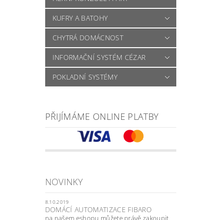
KUFRY A BATOHY
CHYTRÁ DOMÁCNOST
INFORMAČNÍ SYSTÉM CÉZAR
POKLADNÍ SYSTÉMY
PŘIJÍMÁME ONLINE PLATBY
NOVINKY
8.10.2019
DOMÁCÍ AUTOMATIZACE FIBARO
na našem eshopu můžete právě zakoupit