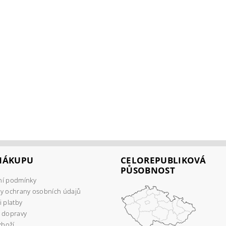
 NÁKUPU
CELOREPUBLIKOVÁ
PŮSOBNOST
í podmínky
y ochrany osobních údajů
 platby
 dopravy
zboží