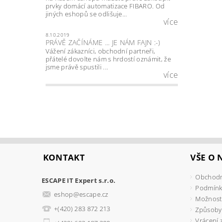
prvky domácí automatizace FIBARO. Od
jiných eshopů se odlišuje...
více
8.10.2019
PRÁVĚ ZAČÍNÁME ... JE NÁM FAJN :-)
Vážení zákazníci, obchodní partneři,
přátelé dovolte nám s hrdostí oznámit, že
jsme právě spustili ...
více
KONTAKT
VŠE O
Obchodn
ESCAPE IT Expert s.r.o.
Podmínk
eshop
@
escape.cz
Možnosti
+(420) 283 872 213
Způsoby
Vrácení 