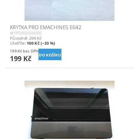
KRYTKA PRO EMACHINES E642
AP0FO00050009C
Původně:
299 Kč
Ušetříte
:
100 Kč (–33 %)
199 Kč bez DPH
199 Kč