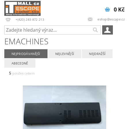
0 Kč
eshop@escape.cz
+(420) 283 872 213
EMACHINES
NEJPRODÁVANĚJŠÍ
NEJLEVNĚJŠÍ
NEJDRAŽŠÍ
ABECEDNĚ
5
položek celkem