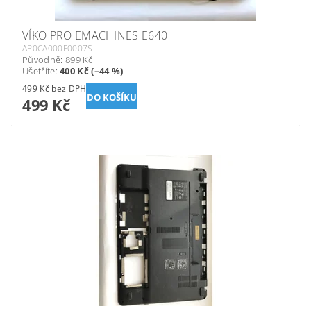
VÍKO PRO EMACHINES E640
AP0CA000F0007S
Původně:
899 Kč
Ušetříte
:
400 Kč (–44 %)
499 Kč bez DPH
499 Kč