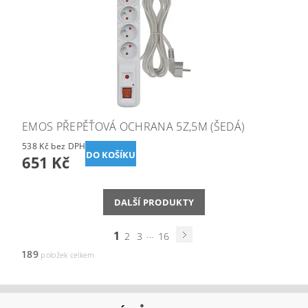
EMOS PŘEPĚŤOVÁ OCHRANA 5Z,5M (ŠEDÁ)
538 Kč bez DPH
651 Kč
DALŠÍ PRODUKTY
1
...
2
3
16
189
položek celkem