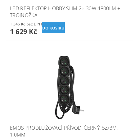
LED REFLEKTOR HOBBY SLIM 2× 30W 4800LM +
TROJNOŽKA
1 346 Kč bez DPH
1 629 Kč
EMOS PRODLUŽOVACÍ PŘÍVOD, ČERNÝ, 5Z/3M,
1,0MM