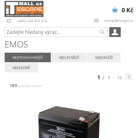
0 Kč
eshop@escape.cz
+(420) 283 872 213
EMOS
NEJPRODÁVANĚJŠÍ
NEJLEVNĚJŠÍ
NEJDRAŽŠÍ
ABECEDNĚ
1
...
2
3
16
189
položek celkem