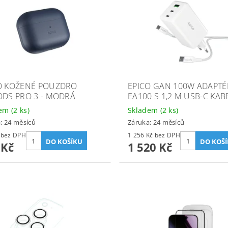
O KOŽENÉ POUZDRO
EPICO GAN 100W ADAPTÉ
ODS PRO 3 - MODRÁ
EA100 S 1,2 M USB-C KA
dem
(2 ks)
Skladem
(2 ks)
: 24 měsíců
Záruka: 24 měsíců
531 Kč bez DPH
1 256 Kč bez DPH
 Kč
1 520 Kč