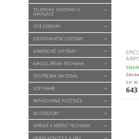
TELEFONY, HODINKY A
NAVIGACE
SÍTĚ,SERVERY
IDENTIFIKAČNÍ SYSTÉMY
KAMEROVÉ SYSTÉMY
EPIC
AIRP
KANCELÁŘSKÁ TECHNIKA
Skla
Záruka
SPOTŘEBNÍ MATERIÁL
643
SOFTWARE
REPASOVANÉ POČÍTAČE
NOTEBOOKY
NÁŘADÍ A MĚŘÍCÍ TECHNIKA
HERNÍ KONZOLE A HRY