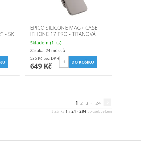
EPICO SILICONE MAG+ CASE
´ - SK
IPHONE 17 PRO - TITANOVÁ
Skladem
(1 ks)
Záruka: 24 měsíců
536 Kč bez DPH
649 Kč
1
...
2
3
24
1
24
284
Stránka
z
-
položek celkem