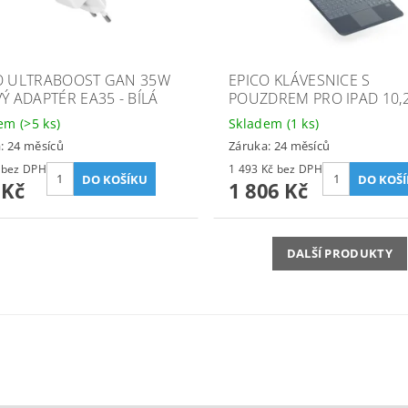
O ULTRABOOST GAN 35W
EPICO KLÁVESNICE S
Ý ADAPTÉR EA35 - BÍLÁ
POUZDREM PRO IPAD 10,2´
dem
(>5 ks)
Skladem
(1 ks)
: 24 měsíců
Záruka: 24 měsíců
402 Kč bez DPH
1 493 Kč bez DPH
 Kč
1 806 Kč
DALŠÍ PRODUKTY