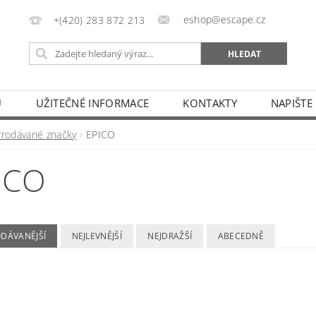
eshop@escape.cz
+(420) 283 872 213
U
UŽITEČNÉ INFORMACE
KONTAKTY
NAPIŠTE
Prodávané značky
EPICO
ICO
ODÁVANĚJŠÍ
NEJLEVNĚJŠÍ
NEJDRAŽŠÍ
ABECEDNĚ