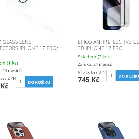
O GLASS LENS
EPICO ANTIREFLECTIVE G
ECTORS IPHONE 17 PRO/
3D IPHONE 17 PRO
Skladem
(2 ks)
dem
(1 ks)
Záruka: 24 měsíců
: 24 měsíců
616 Kč bez DPH
745 Kč
241 Kč bez DPH
 Kč