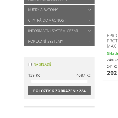
KUFRY A BATOHY
CHYTRÁ DOMÁCNOST
INFORMAČNÍ SYSTÉM CÉZAR
EPIC
PROT
POKLADNÍ SYSTÉMY
MAX
Skla
Záruka
NA SKLADĚ
292
139
Kč
4087
Kč
POLOŽEK K ZOBRAZENÍ:
284