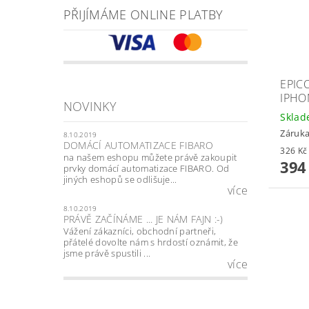
PŘIJÍMÁME ONLINE PLATBY
EPIC
IPHO
NOVINKY
Skla
Záruka
8.10.2019
DOMÁCÍ AUTOMATIZACE FIBARO
na našem eshopu můžete právě zakoupit
394
prvky domácí automatizace FIBARO. Od
jiných eshopů se odlišuje...
více
8.10.2019
PRÁVĚ ZAČÍNÁME ... JE NÁM FAJN :-)
Vážení zákazníci, obchodní partneři,
přátelé dovolte nám s hrdostí oznámit, že
jsme právě spustili ...
více