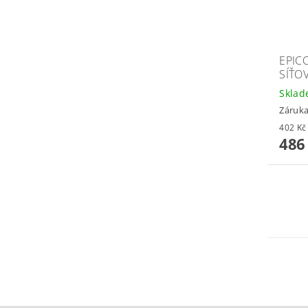
EPIC
SÍŤOV
Skla
Záruka
486