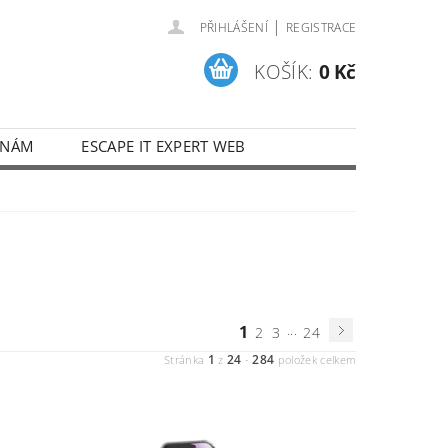
|
PŘIHLÁŠENÍ
REGISTRACE
KOŠÍK:
0 Kč
 NÁM
ESCAPE IT EXPERT WEB
1
...
2
3
24
1
24
284
Stránka
z
-
položek celkem