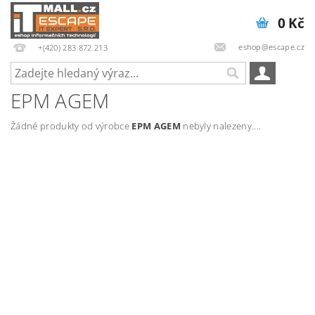
0 Kč
eshop@escape.cz
+(420) 283 872 213
EPM AGEM
Žádné produkty od výrobce
EPM AGEM
nebyly nalezeny....