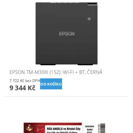
EPSON TM-M30III (152): WI-FI + BT, ČERNÁ
7 722 Kč bez DPH
9 344 Kč