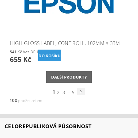
HIGH GLOSS LABEL, CONT ROLL, 102MM X 33M
541 Kč bez DPH
655 Kč
DALŠÍ PRODUKTY
1
...
2
3
9
100
položek celkem
CELOREPUBLIKOVÁ PŮSOBNOST