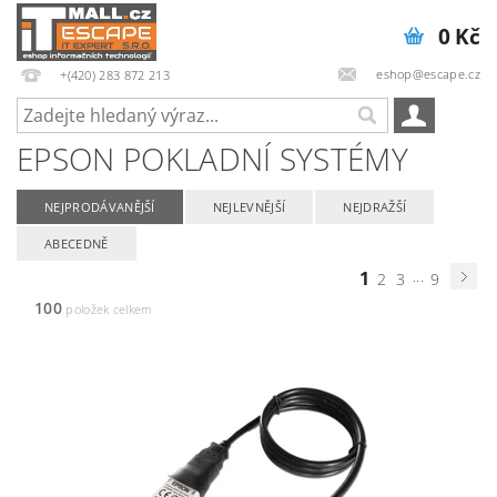
0 Kč
eshop@escape.cz
+(420) 283 872 213
EPSON POKLADNÍ SYSTÉMY
NEJPRODÁVANĚJŠÍ
NEJLEVNĚJŠÍ
NEJDRAŽŠÍ
ABECEDNĚ
1
...
2
3
9
100
položek celkem