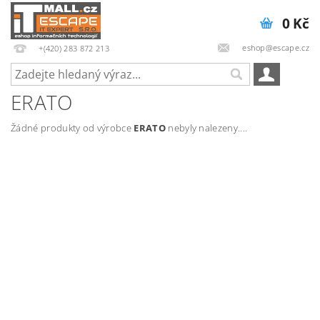
0 Kč
eshop@escape.cz
+(420) 283 872 213
ERATO
Žádné produkty od výrobce
ERATO
nebyly nalezeny....