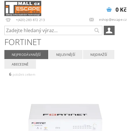
0 Kč
eshop@escape.cz
+(420) 283 872 213
FORTINET
NEJPRODÁVANĚJŠÍ
NEJLEVNĚJŠÍ
NEJDRAŽŠÍ
ABECEDNĚ
6
položek celkem