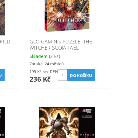
ORLD
GLO GAMING PUZZLE: THE
WITCHER SCOIA'TAEL
Skladem
(2 ks)
Záruka: 24 měsíců
195 Kč bez DPH
236 Kč