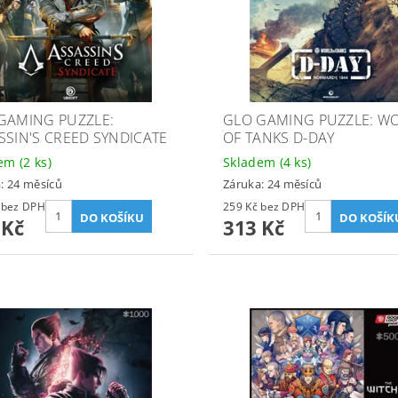
GAMING PUZZLE:
GLO GAMING PUZZLE: W
SSIN'S CREED SYNDICATE
OF TANKS D-DAY
dem
(2 ks)
Skladem
(4 ks)
: 24 měsíců
Záruka: 24 měsíců
324 Kč bez DPH
259 Kč bez DPH
 Kč
313 Kč