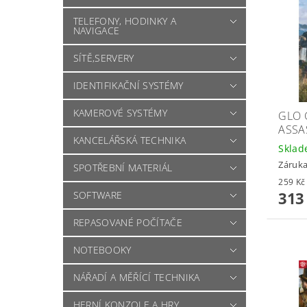
TELEFONY, HODINKY A
NAVIGACE
SÍTĚ,SERVERY
IDENTIFIKAČNÍ SYSTÉMY
KAMEROVÉ SYSTÉMY
GLO 
ASSA
KANCELÁŘSKÁ TECHNIKA
Skla
Záruka
SPOTŘEBNÍ MATERIÁL
313
SOFTWARE
REPASOVANÉ POČÍTAČE
NOTEBOOKY
NÁŘADÍ A MĚŘÍCÍ TECHNIKA
HERNÍ KONZOLE A HRY