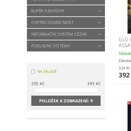
KUFRY A BATOHY
CHYTRÁ DOMÁCNOST
INFORMAČNÍ SYSTÉM CÉZAR
GLO 
ASSA
POKLADNÍ SYSTÉMY
Skla
Záruka
NA SKLADĚ
392
235
Kč
393
Kč
POLOŽEK K ZOBRAZENÍ:
9