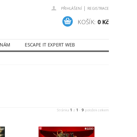
|
PŘIHLÁŠENÍ
REGISTRACE
KOŠÍK:
0 Kč
 NÁM
ESCAPE IT EXPERT WEB
1
1
9
Stránka
z
-
položek celkem