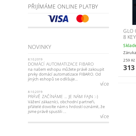
PŘIJÍMÁME ONLINE PLATBY
GLO 
8 KEY
Skla
NOVINKY
Záruka
8.10.2019
DOMÁCÍ AUTOMATIZACE FIBARO
313
na našem eshopu můžete právě zakoupit
prvky domácí automatizace FIBARO. Od
jiných eshopů se odlišuje...
více
8.10.2019
PRÁVĚ ZAČÍNÁME ... JE NÁM FAJN :-)
Vážení zákazníci, obchodní partneři,
přátelé dovolte nám s hrdostí oznámit, že
jsme právě spustili ...
více