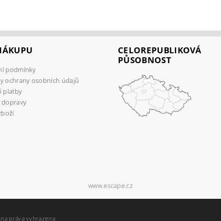
 NÁKUPU
CELOREPUBLIKOVÁ
PŮSOBNOST
í podmínky
y ochrany osobních údajů
 platby
 dopravy
zboží
www.escape.cz
hna práva vyhrazena