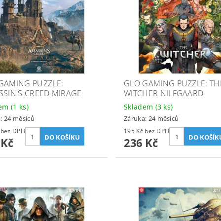
GAMING PUZZLE:
GLO GAMING PUZZLE: TH
SSIN'S CREED MIRAGE
WITCHER NILFGAARD
dem
(1 ks)
Skladem
(3 ks)
: 24 měsíců
Záruka: 24 měsíců
259 Kč bez DPH
195 Kč bez DPH
 Kč
236 Kč