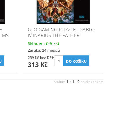
E
GLO GAMING PUZZLE: DIABLO
ALMS
IV INARIUS THE FATHER
Skladem
(>5 ks)
Záruka: 24 měsíců
259 Kč bez DPH
313 Kč
1
1
9
Stránka
z
-
položek celkem