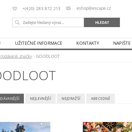
eshop@escape.cz
+(420) 283 872 213
U
UŽITEČNÉ INFORMACE
KONTAKTY
NAPIŠTE
Prodávané značky
GOODLOOT
OODLOOT
ODÁVANĚJŠÍ
NEJLEVNĚJŠÍ
NEJDRAŽŠÍ
ABECEDNĚ