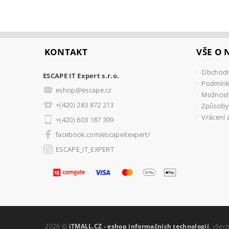
KONTAKT
VŠE O
Obchodn
ESCAPE IT Expert s.r.o.
Podmínk
eshop
@
escape.cz
Možnosti
+(420) 283 872 213
Způsoby
Vrácení 
+(420) 603 187 399
facebook.com/escapeitexpert/
ESCAPE_IT_EXPERT
2026 ©
iTMALL.CZ - eshop informačních technologií
, všec