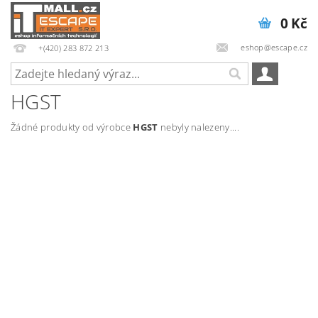
0 Kč
eshop@escape.cz
+(420) 283 872 213
HGST
Žádné produkty od výrobce
HGST
nebyly nalezeny....