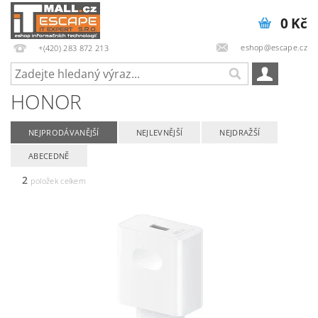
0 Kč
eshop@escape.cz
+(420) 283 872 213
HONOR
NEJPRODÁVANĚJŠÍ
NEJLEVNĚJŠÍ
NEJDRAŽŠÍ
ABECEDNĚ
2
položek celkem