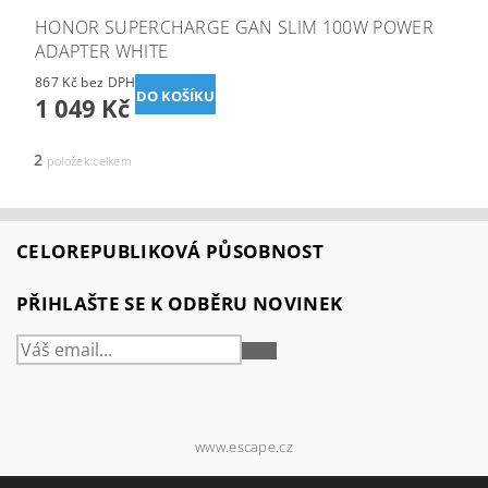
HONOR SUPERCHARGE GAN SLIM 100W POWER
ADAPTER WHITE
867 Kč bez DPH
1 049 Kč
2
položek celkem
CELOREPUBLIKOVÁ PŮSOBNOST
PŘIHLAŠTE SE K ODBĚRU NOVINEK
PŘIHLÁSIT
SE
www.escape.cz