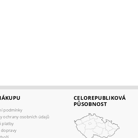
 NÁKUPU
CELOREPUBLIKOVÁ
PŮSOBNOST
í podmínky
y ochrany osobních údajů
 platby
 dopravy
zboží