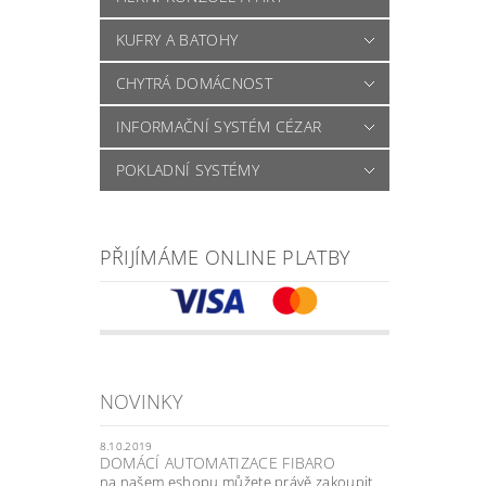
KUFRY A BATOHY
CHYTRÁ DOMÁCNOST
INFORMAČNÍ SYSTÉM CÉZAR
POKLADNÍ SYSTÉMY
PŘIJÍMÁME ONLINE PLATBY
NOVINKY
8.10.2019
DOMÁCÍ AUTOMATIZACE FIBARO
na našem eshopu můžete právě zakoupit