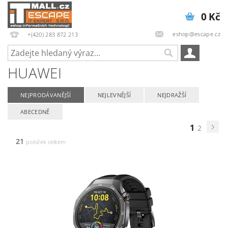
0 Kč
eshop@escape.cz
+(420) 283 872 213
HUAWEI
NEJPRODÁVANĚJŠÍ
NEJLEVNĚJŠÍ
NEJDRAŽŠÍ
ABECEDNĚ
1
2
21
položek celkem