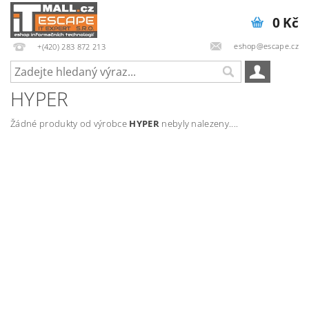
0 Kč
eshop@escape.cz
+(420) 283 872 213
HYPER
Žádné produkty od výrobce
HYPER
nebyly nalezeny....