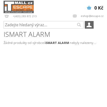
0 Kč
eshop@escape.cz
+(420) 283 872 213
ISMART ALARM
Žádné produkty od výrobce
iSMART ALARM
nebyly nalezeny....