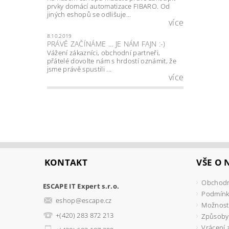
prvky domácí automatizace FIBARO. Od
jiných eshopů se odlišuje...
více
8.10.2019
PRÁVĚ ZAČÍNÁME ... JE NÁM FAJN :-)
Vážení zákazníci, obchodní partneři,
přátelé dovolte nám s hrdostí oznámit, že
jsme právě spustili ...
více
KONTAKT
VŠE O
Obchodn
ESCAPE IT Expert s.r.o.
Podmínk
eshop
@
escape.cz
Možnosti
+(420) 283 872 213
Způsoby
Vrácení 