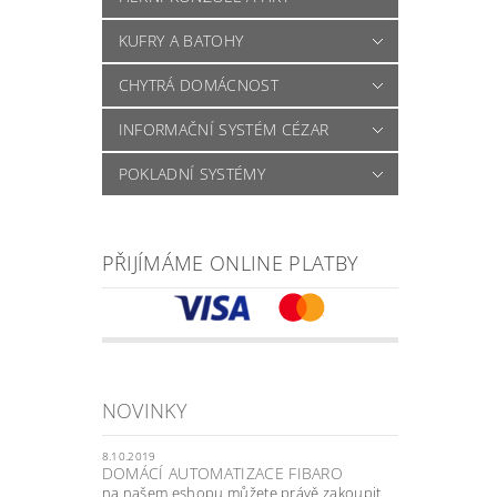
KUFRY A BATOHY
CHYTRÁ DOMÁCNOST
INFORMAČNÍ SYSTÉM CÉZAR
POKLADNÍ SYSTÉMY
PŘIJÍMÁME ONLINE PLATBY
NOVINKY
8.10.2019
DOMÁCÍ AUTOMATIZACE FIBARO
na našem eshopu můžete právě zakoupit