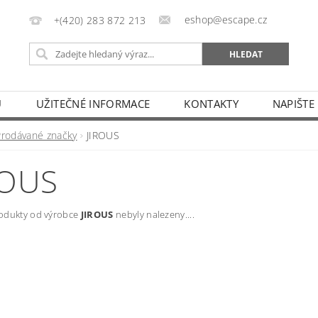
eshop@escape.cz
+(420) 283 872 213
U
UŽITEČNÉ INFORMACE
KONTAKTY
NAPIŠTE
Prodávané značky
JIROUS
ROUS
odukty od výrobce
JIROUS
nebyly nalezeny....