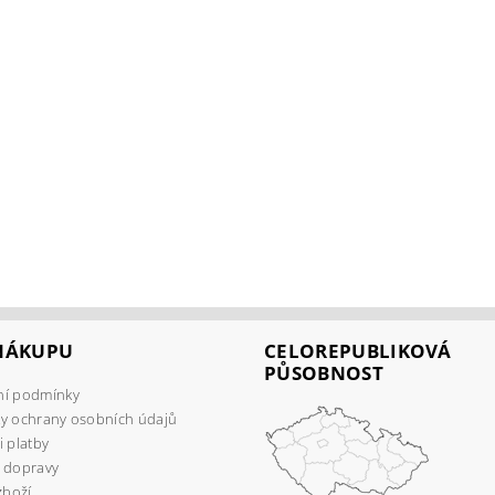
 NÁKUPU
CELOREPUBLIKOVÁ
PŮSOBNOST
í podmínky
y ochrany osobních údajů
 platby
 dopravy
zboží