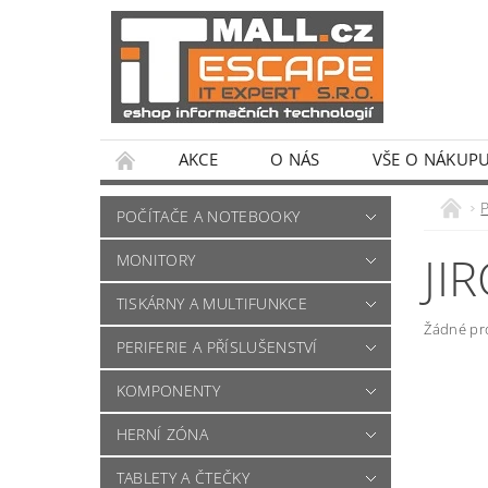
AKCE
O NÁS
VŠE O NÁKUP
POČÍTAČE A NOTEBOOKY
JI
MONITORY
TISKÁRNY A MULTIFUNKCE
Žádné pr
PERIFERIE A PŘÍSLUŠENSTVÍ
KOMPONENTY
HERNÍ ZÓNA
TABLETY A ČTEČKY