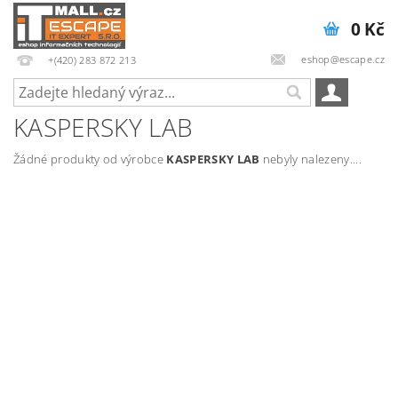
0 Kč
eshop@escape.cz
+(420) 283 872 213
KASPERSKY LAB
Žádné produkty od výrobce
KASPERSKY LAB
nebyly nalezeny....