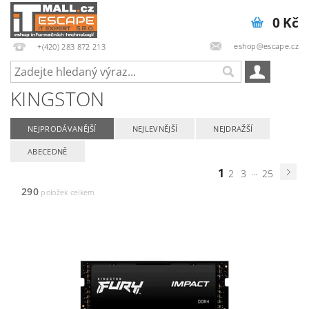
0 Kč
eshop@escape.cz
+(420) 283 872 213
KINGSTON
NEJPRODÁVANĚJŠÍ
NEJLEVNĚJŠÍ
NEJDRAŽŠÍ
ABECEDNĚ
1
...
2
3
25
290
položek celkem