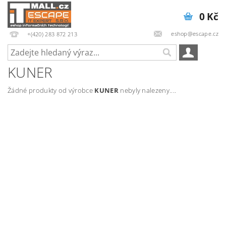
0 Kč
eshop@escape.cz
+(420) 283 872 213
KUNER
Žádné produkty od výrobce
KUNER
nebyly nalezeny....