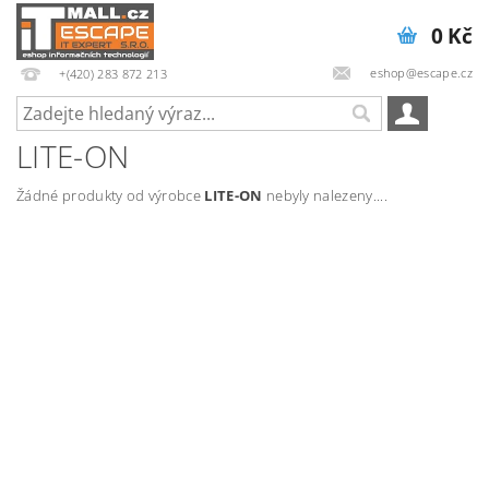
0 Kč
eshop@escape.cz
+(420) 283 872 213
LITE-ON
Žádné produkty od výrobce
LITE-ON
nebyly nalezeny....