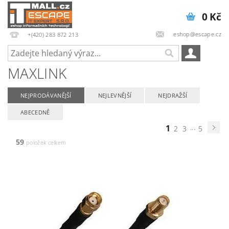
0 Kč
eshop@escape.cz
+(420) 283 872 213
MAXLINK
NEJPRODÁVANĚJŠÍ
NEJLEVNĚJŠÍ
NEJDRAŽŠÍ
ABECEDNĚ
1
...
2
3
5
59
položek celkem