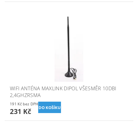
WIFI ANTÉNA MAXLINK DIPOL VŠESMĚR 10DBI
2,4GHZRSMA
191 Kč bez DPH
231 Kč