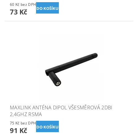
60 Kč bez DPH
73 Kč
MAXLINK ANTÉNA DIPOL VŠESMĚROVÁ 2DBI
2,4GHZ RSMA
75 Kč bez DPH
91 Kč