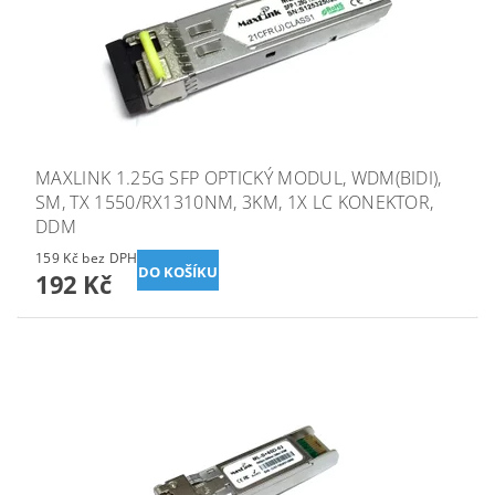
MAXLINK 1.25G SFP OPTICKÝ MODUL, WDM(BIDI),
SM, TX 1550/RX1310NM, 3KM, 1X LC KONEKTOR,
DDM
159 Kč bez DPH
192 Kč