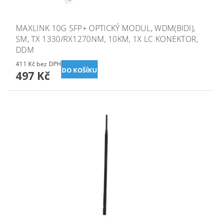
MAXLINK 10G SFP+ OPTICKÝ MODUL, WDM(BIDI),
SM, TX 1330/RX1270NM, 10KM, 1X LC KONEKTOR,
DDM
411 Kč bez DPH
497 Kč