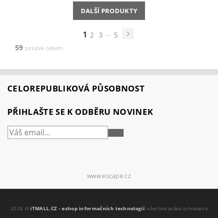
DALŠÍ PRODUKTY
1
...
2
3
5
59
položek celkem
CELOREPUBLIKOVÁ PŮSOBNOST
PŘIHLAŠTE SE K ODBĚRU NOVINEK
PŘIHLÁSIT
SE
www.escape.cz
2026 ©
iTMALL.CZ - eshop informačních technologií
, všechna práva vyhrazena