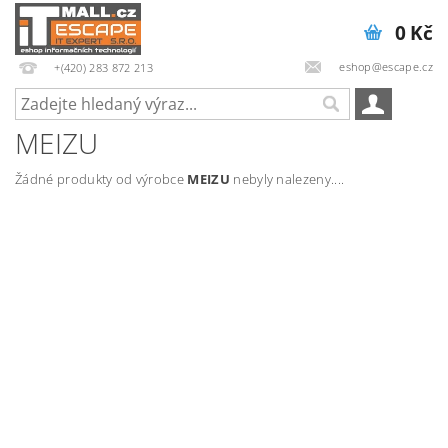
0 Kč
eshop@escape.cz
+(420) 283 872 213
MEIZU
Žádné produkty od výrobce
MEIZU
nebyly nalezeny....