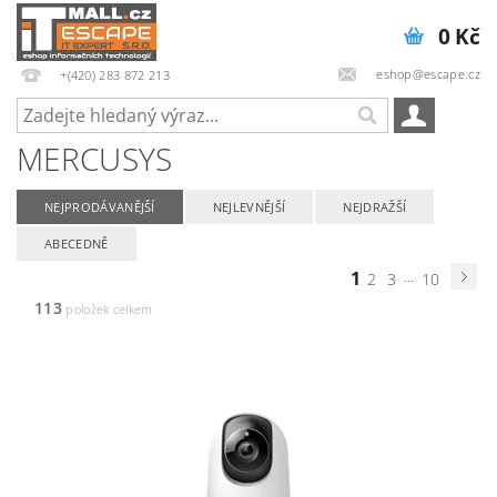
0 Kč
eshop@escape.cz
+(420) 283 872 213
MERCUSYS
NEJPRODÁVANĚJŠÍ
NEJLEVNĚJŠÍ
NEJDRAŽŠÍ
ABECEDNĚ
1
...
2
3
10
113
položek celkem