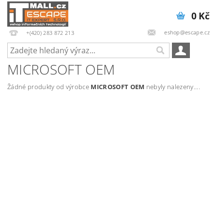
0 Kč
eshop@escape.cz
+(420) 283 872 213
MICROSOFT OEM
Žádné produkty od výrobce
MICROSOFT OEM
nebyly nalezeny....