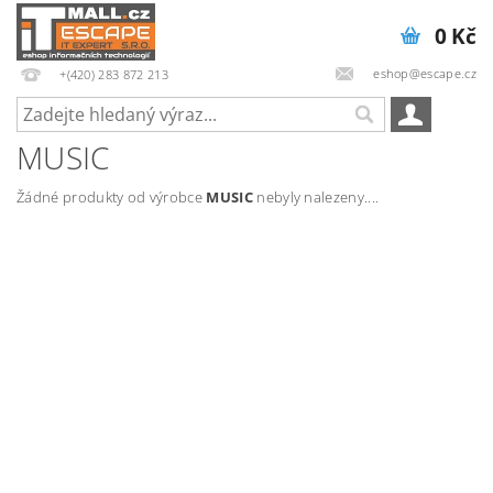
0 Kč
eshop@escape.cz
+(420) 283 872 213
MUSIC
Žádné produkty od výrobce
MUSIC
nebyly nalezeny....