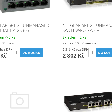
EAR 5PT GE UNMANAGED
NETGEAR 5PT GE UNMA
ETAL LP, GS305
SWCH W/POE/POE+
dem
(>5 ks)
Skladem
(2 ks)
: 36 měsíců
Záruka: 10000 měsíců
455 Kč bez DPH
2 316 Kč bez DPH
 Kč
2 802 Kč