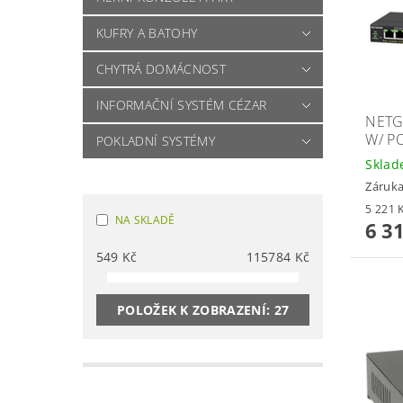
KUFRY A BATOHY
CHYTRÁ DOMÁCNOST
INFORMAČNÍ SYSTÉM CÉZAR
NETG
W/ P
POKLADNÍ SYSTÉMY
Skla
Záruka
NA SKLADĚ
6 3
549
Kč
115784
Kč
POLOŽEK K ZOBRAZENÍ:
27