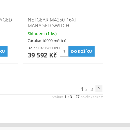
NAGED
NETGEAR M4250-16XF
MANAGED SWITCH
Skladem
(1 ks)
Záruka: 10000 měsíců
32 721 Kč bez DPH
39 592 Kč
1
2
3
1
3
27
Stránka
z
-
položek celkem