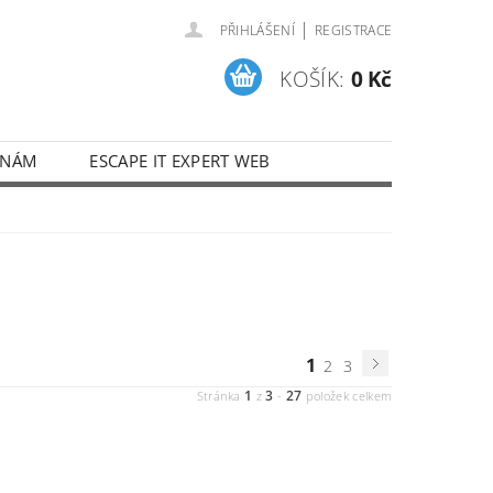
|
PŘIHLÁŠENÍ
REGISTRACE
KOŠÍK:
0 Kč
 NÁM
ESCAPE IT EXPERT WEB
1
2
3
1
3
27
Stránka
z
-
položek celkem