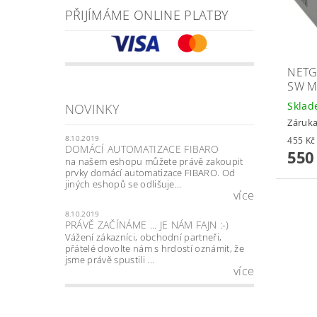
PŘIJÍMÁME ONLINE PLATBY
NETG
SW M
Skla
NOVINKY
Záruka
8.10.2019
DOMÁCÍ AUTOMATIZACE FIBARO
550
na našem eshopu můžete právě zakoupit
prvky domácí automatizace FIBARO. Od
jiných eshopů se odlišuje...
více
8.10.2019
PRÁVĚ ZAČÍNÁME ... JE NÁM FAJN :-)
Vážení zákazníci, obchodní partneři,
přátelé dovolte nám s hrdostí oznámit, že
jsme právě spustili ...
více