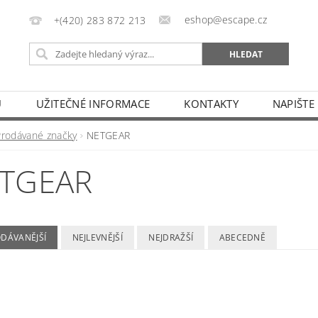
eshop@escape.cz
+(420) 283 872 213
U
UŽITEČNÉ INFORMACE
KONTAKTY
NAPIŠTE
Prodávané značky
NETGEAR
TGEAR
ODÁVANĚJŠÍ
NEJLEVNĚJŠÍ
NEJDRAŽŠÍ
ABECEDNĚ