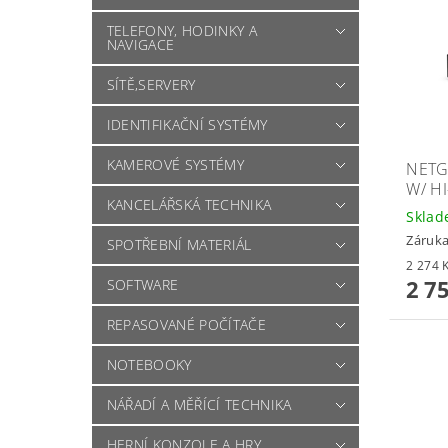
TELEFONY, HODINKY A
NAVIGACE
SÍTĚ,SERVERY
IDENTIFIKAČNÍ SYSTÉMY
KAMEROVÉ SYSTÉMY
NETG
W/ H
KANCELÁŘSKÁ TECHNIKA
Skla
Záruka
SPOTŘEBNÍ MATERIÁL
2 7
SOFTWARE
REPASOVANÉ POČÍTAČE
NOTEBOOKY
NÁŘADÍ A MĚŘÍCÍ TECHNIKA
HERNÍ KONZOLE A HRY