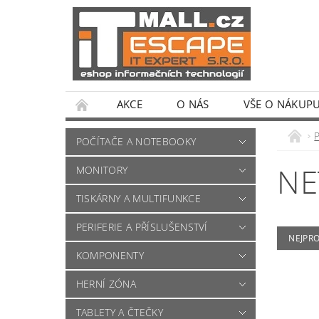
AKCE
O NÁS
VŠE O NÁKUP
POČÍTAČE A NOTEBOOKY
NE
MONITORY
TISKÁRNY A MULTIFUNKCE
PERIFERIE A PŘÍSLUŠENSTVÍ
NEJPR
KOMPONENTY
HERNÍ ZÓNA
TABLETY A ČTEČKY