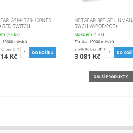
EAR GSM4328-100NES
NETGEAR 8PT GE UNMA
GED SWITCH
SWCH W/POE/POE+
dem
(>5 ks)
Skladem
(1 ks)
: 10000 měsíců
Záruka: 10000 měsíců
66 127 Kč bez DPH
2 546 Kč bez DPH
014 Kč
3 081 Kč
DALŠÍ PRODUKTY