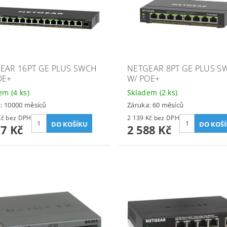
EAR 16PT GE PLUS SWCH
NETGEAR 8PT GE PLUS S
OE+
W/ POE+
dem
(4 ks)
Skladem
(2 ks)
: 10000 měsíců
Záruka: 60 měsíců
5 221 Kč bez DPH
2 139 Kč bez DPH
17 Kč
2 588 Kč