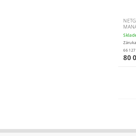
NETG
MANA
Skla
Záruka
80 