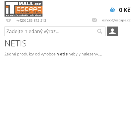
0 Kč
eshop@escape.cz
+(420) 283 872 213
NETIS
Žádné produkty od výrobce
Netis
nebyly nalezeny....