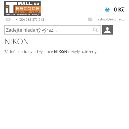
0 Kč
eshop@escape.cz
+(420) 283 872 213
NIKON
Žádné produkty od výrobce
NIKON
nebyly nalezeny....