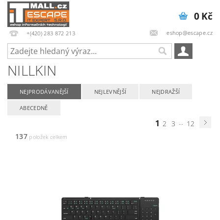
0 Kč
eshop@escape.cz
+(420) 283 872 213
NILLKIN
NEJPRODÁVANĚJŠÍ
NEJLEVNĚJŠÍ
NEJDRAŽŠÍ
ABECEDNĚ
1
...
2
3
12
137
položek celkem