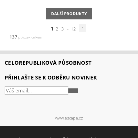
DALŠÍ PRODUKTY
1
...
2
3
12
137
položek celkem
CELOREPUBLIKOVÁ PŮSOBNOST
PŘIHLAŠTE SE K ODBĚRU NOVINEK
PŘIHLÁSIT
SE
www.escape.cz